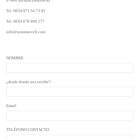
07400 Alcúdia (Mallorca)
Tel. 0034 971 54 73 05
Tel. 0034 678 400 277
info@sonsimovell.com
NOMBRE
¿desde donde nos escribe?:
Email:
TELÉFONO CONTACTO