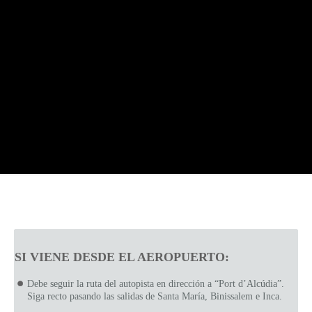
SI VIENE DESDE EL AEROPUERTO:
Debe seguir la ruta del autopista en dirección a “Port d’Alcúdia”.
Siga recto pasando las salidas de Santa María, Binissalem e Inca.