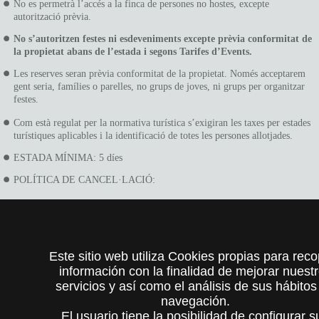
No es permetrà l’accés a la finca de persones no hostes, excepte
autorització prèvia.
No s’autoritzen festes ni esdeveniments excepte prèvia conformitat de
la propietat abans de l’estada i segons Tarifes d’Events.
Les reserves seran prèvia conformitat de la propietat. Només acceptarem
gent seria, famílies o parelles, no grups de joves, ni grups per organitzar
festes.
Com està regulat per la normativa turística s’exigiran les taxes per estades
turístiques aplicables i la identificació de totes les persones allotjades.
ESTADA MÍNIMA: 5 díes
POLÍTICA DE CANCEL·LACIÓ:
90 dies abans 30% del total de l'estada.
89-60 dies abans 50% del total de l'estada.
59-30 dies abans 75% del total de l'estada.
29-0 dies abans 100% del total de l'estada.
Este sitio web utiliza Cookies propias para reco
ZONA FORESTAL PROTEGIDA, NO PODEN ENCENDRE FOCS.
información con la finalidad de mejorar nuest
servicios y así como el análisis de sus hábitos
FUMAR: NOMÉS PERMÈS ALS JARDINS DOTATS DE CENDRERS.
navegación.
CONSUM ENERGÍA: RAONABLE I CONTROLAT PELS USUARIS.
El usuario tiene la posibilidad de configurar s