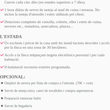
Canvis cada cinc díes (en estades superiors a 7 díes).
1 hora diària de servei de neteja al matí de cuina i terrassa. No
inclou la neteja d'utensilis i estris utilitzats pel client.
Dotacions completes de vaixella, coberts, olles i estris de cuina,
neveres etc., rentadora, assecadora, planxa...
L'ESTADA
Ús exclusiu i privat de la casa amb les instal·lacions descrites i accés
per la finca en una zona de 30 hectàrees.
Accés a la finca mitjançant targeta electrònica personal i per cada
habitació.
Il·luminació nocturna exterior programada.
OPCIONAL:
Omplert de nevera per llista de compra a l'entrada. (70€ + cost).
Servei de neteja extra, canvi de tovalloles i compra supermercat.
Preparació esmorzar bufet.
Servei de bugadería.