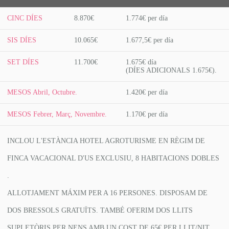
CINC DÍES
8.870€
1.774€ per día
SIS DÍES
10.065€
1.677,5€ per día
SET DÍES
11.700€
1.675€ día
(DÍES ADICIONALS 1.675€).
MESOS Abril, Octubre.
1.420€ per día
MESOS Febrer, Març, Novembre.
1.170€ per día
INCLOU L'ESTÀNCIA HOTEL AGROTURISME EN RÈGIM DE
FINCA VACACIONAL D'US EXCLUSIU, 8 HABITACIONS DOBLES
.
ALLOTJAMENT MÁXIM PER A 16 PERSONES. DISPOSAM DE
DOS BRESSOLS GRATUÏTS. TAMBÉ OFERIM DOS LLITS
SUPLETÒRIS PER NENS AMB UN COST DE 65€ PER LLIT/NIT.