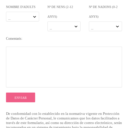
NOMBRE D'ADULTS
Nº DE NENS (2-12
Nº DE NADONS (0-2
ANYS)
ANYS)
--
--
--
Comentaris:
ENVIAR
De conformidad con lo establecido en la normativa vigente en Protección
de Datos de Carácter Personal, le comunicamos que los datos facilitados a
través de este formulario, así como su dirección de correo electrónico, serán
incorporados en un sistema de tratamiento bajo la responsabilidad de