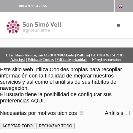
+0034 971 54 73 05
Ctra Palma - Alcúdia, Km 43.700. 07400 Alcúdia (Mallorca) Tel: +0034 971 54 73 05
Aviso legal
|
Política de Cookies
|
Política de privacidad
Nº registro turístico:
AG/211
Este sitio web utiliza Cookies propias para recopilar
información con la finalidad de mejorar nuestros
servicios y así como el análisis de sus hábitos de
navegación.
El usuario tiene la posibilidad de configurar sus
preferencias
AQUI
.
Necesarias por motivos técnicos
Análisis
ACEPTAR TODO
RECHAZAR TODO